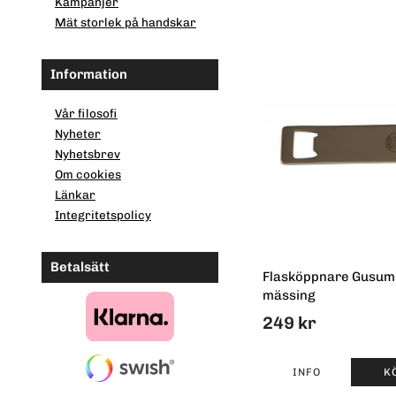
Kampanjer
Mät storlek på handskar
Information
Vår filosofi
Nyheter
Nyhetsbrev
Om cookies
Länkar
Integritetspolicy
Betalsätt
Flasköppnare Gusum
mässing
249 kr
INFO
K