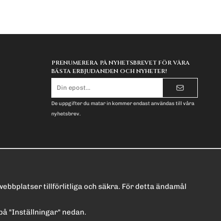
PRENUMERERA PÅ NYHETSBREVET FÖR VÅRA
BÄSTA ERBJUDANDEN OCH NYHETER!
E-
postadress
De uppgifter du matar in kommer endast användas till våra
nyhetsbrev.
bbplatser tillförlitliga och säkra. För detta ändamål
a på "Inställningar" nedan.