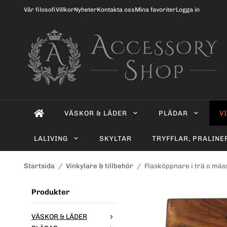
Vår filosofi
Villkor
Nyheter
Kontakta oss
Mina favoriter
Logga in
VÄSKOR & LÄDER
PLÄDAR
V
LALIVING
SKYLTAR
TRYFFLAR, PRALINE
Startsida
/
Vinkylare & tillbehör
/
Flasköppnare i trä o mäs
Produkter
VÄSKOR & LÄDER