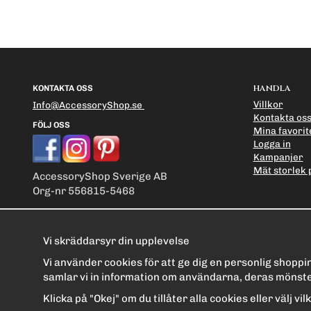
HANDLA
KONTAKTA OSS
Villkor
Info@AccessoryShop.se
Kontakta os
FÖLJ OSS
Mina favorit
Logga in
Kampanjer
Mät storlek 
AccessoryShop Sverige AB
Org-nr 556815-5468
Vi skräddarsyr din upplevelse
Vi använder cookies för att ge dig en personlig shopp
samlar vi in information om användarna, deras mönste
Klicka på "Okej" om du tillåter alla cookies eller välj v