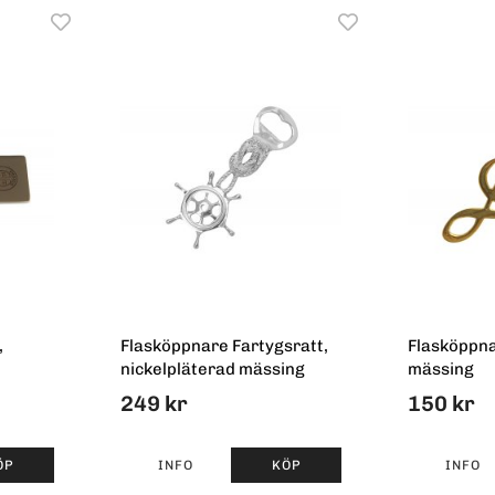
,
Flasköppnare Fartygsratt,
Flasköppna
nickelpläterad mässing
mässing
249 kr
150 kr
ÖP
INFO
KÖP
INFO