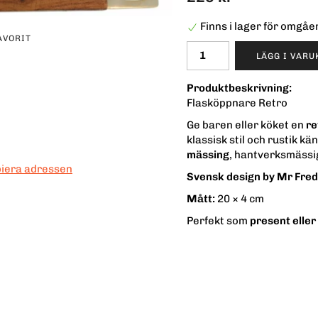
Finns i lager för omgå
AVORIT
LÄGG I VAR
erest
Produktbeskrivning:
Flasköppnare Retro
Ge baren eller köket en
re
klassisk stil och rustik k
mässing
, hantverksmässi
piera adressen
Svensk design by Mr Fred
Mått:
20 × 4 cm
Perfekt som
present eller s