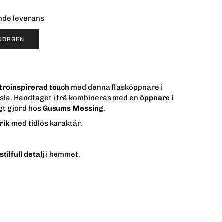
ende leverans
UKORGEN
troinspirerad touch
med denna flasköppnare i
änsla. Handtaget i trä kombineras med en
öppnare i
gt gjord hos
Gusums Messing
.
rik
med tidlös karaktär.
tilfull detalj
i hemmet.