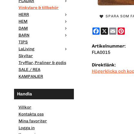
PLÄDAR
Vinkylare & tillbehör
HERR
SPARA SOM F
HEM
DAM
Facebook
X
Email
Pint
BARN
TIPS
Artikelnummer:
LaLiving
FLA0015
Skyltar
Tryfflar, Praliner & godis
Direktlänk:
SALE / REA
Högerklicka och ko
KAMPANJER
Handla
Villkor
Kontakta oss
Mina favoriter
Logga in