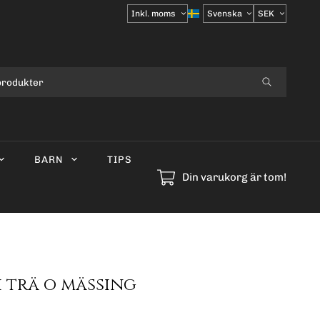
Välj
moms
BARN
TIPS
Din varukorg är tom!
i trä o mässing