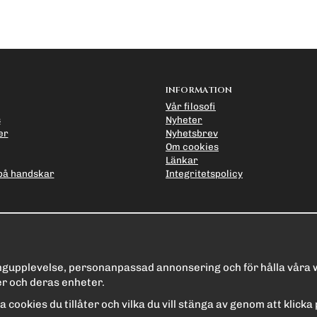
INFORMATION
Vår filosofi
s
Nyheter
er
Nyhetsbrev
Om cookies
Länkar
på handskar
Integritetspolicy
ingupplevelse, personanpassad annonsering och för hålla våra we
r och deras enheter.
ilka cookies du tillåter och vilka du vill stänga av genom att klick