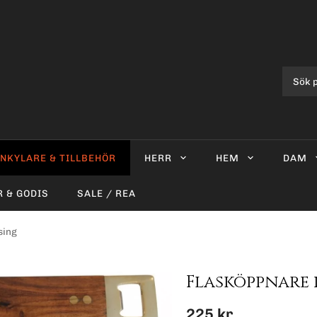
INKYLARE & TILLBEHÖR
HERR
HEM
DAM
R & GODIS
SALE / REA
sing
Flasköppnare 
225 kr