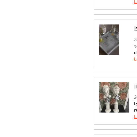
2
✨
d
2
L
r