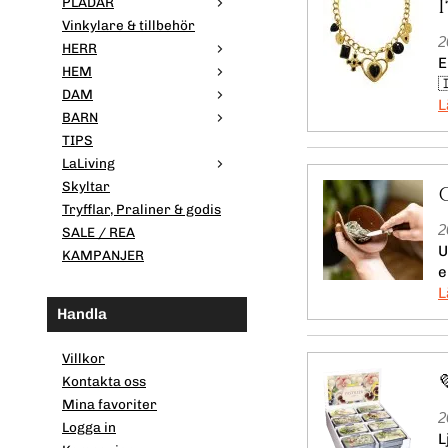
PLÄDAR
Vinkylare & tillbehör
2
HERR
E
HEM

DAM
BARN
TIPS
LaLiving
Skyltar
Tryfflar, Praliner & godis
2
SALE / REA
U
KAMPANJER
e
Handla
Villkor
Kontakta oss
Mina favoriter
2
Logga in
L