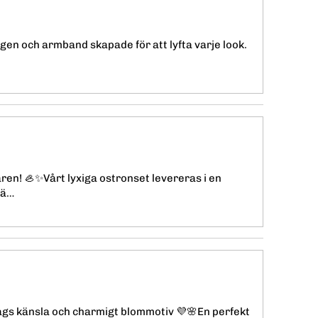
gen och armband skapade för att lyfta varje look.
ren! 🦪✨Vårt lyxiga ostronset levereras i en
 ä…
ags känsla och charmigt blommotiv 💜🌸En perfekt