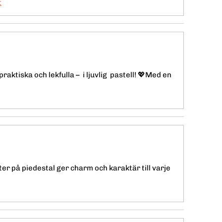
t
raktiska och lekfulla – i ljuvlig pastell! 💖Med en
ter på piedestal ger charm och karaktär till varje