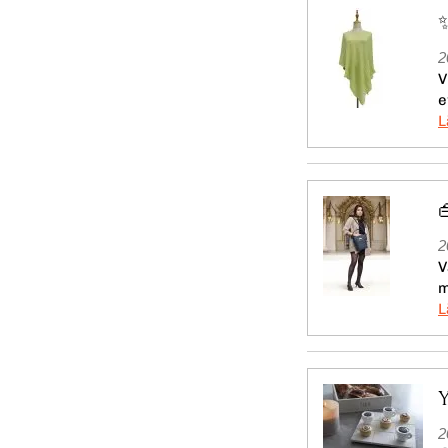
2
V
e
2
V
m
2