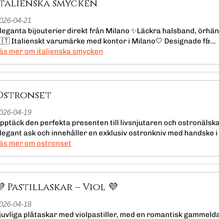
Italienska smycken
026-04-21
leganta bijouterier direkt från Milano ✨Läckra halsband, örhän
🇹 Italienskt varumärke med kontor i Milano🤍 Designade f&…
läs mer om italienska smycken
Ostronset
026-04-19
pptäck den perfekta presenten till livsnjutaren och ostronälska
legant ask och innehåller en exklusiv ostronkniv med handske i
läs mer om ostronset
💜 Pastillaskar – Viol 💜
026-04-18
juvliga plåtaskar med violpastiller, med en romantisk gammeld