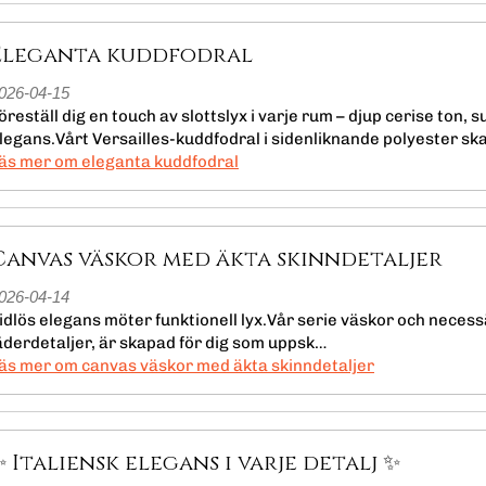
Eleganta kuddfodral
026-04-15
öreställ dig en touch av slottslyx i varje rum – djup cerise ton, s
legans.Vårt Versailles-kuddfodral i sidenliknande polyester sk
läs mer om eleganta kuddfodral
Canvas väskor med äkta skinndetaljer
026-04-14
idlös elegans möter funktionell lyx.Vår serie väskor och necessä
äderdetaljer, är skapad för dig som uppsk…
läs mer om canvas väskor med äkta skinndetaljer
✨ Italiensk elegans i varje detalj ✨