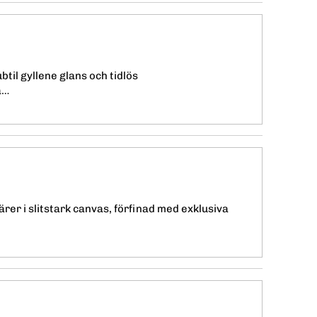
ubtil gyllene glans och tidlös
a…
rer i slitstark canvas, förfinad med exklusiva