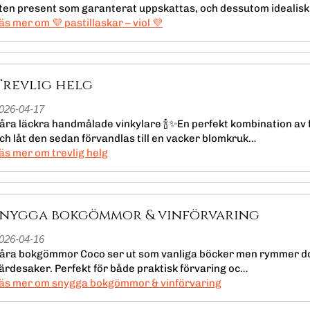
iten present som garanterat uppskattas, och dessutom idealisk
läs mer om 💜 pastillaskar – viol 💜
Trevlig helg
026-04-17
åra läckra handmålade vinkylare 🍾✨En perfekt kombination av fu
ch låt den sedan förvandlas till en vacker blomkruk…
läs mer om trevlig helg
Snygga bokgömmor & vinförvaring
026-04-16
åra bokgömmor Coco ser ut som vanliga böcker men rymmer do
ärdesaker. Perfekt för både praktisk förvaring oc…
läs mer om snygga bokgömmor & vinförvaring