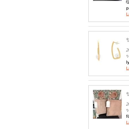

p
2
✨
l
2
✨
f