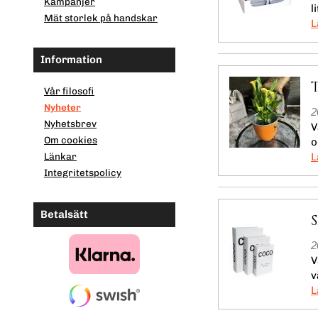
Kampanjer
l
Mät storlek på handskar
Information
Vår filosofi
Nyheter
2
Nyhetsbrev
V
Om cookies
o
Länkar
Integritetspolicy
Betalsätt
2
V
v