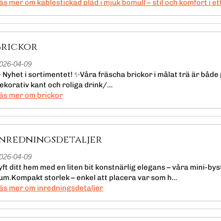
läs mer om kablestickad pläd i mjuk bomull – stil och komfort i et
Brickor
026-04-09
 Nyhet i sortimentet! ✨Våra fräscha brickor i målat trä är både p
ekorativ kant och roliga drink/…
läs mer om brickor
inredningsdetaljer
026-04-09
yft ditt hem med en liten bit konstnärlig elegans – våra mini-bys
um.Kompakt storlek – enkel att placera var som h…
läs mer om inredningsdetaljer