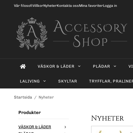
Vår filosofi
Villkor
Nyheter
Kontakta oss
Mina favoriter
Logga in
VÄSKOR & LÄDER
PLÄDAR
V
LALIVING
SKYLTAR
TRYFFLAR, PRALINE
Startsida
/
Nyheter
Produkter
Nyheter
VÄSKOR & LÄDER