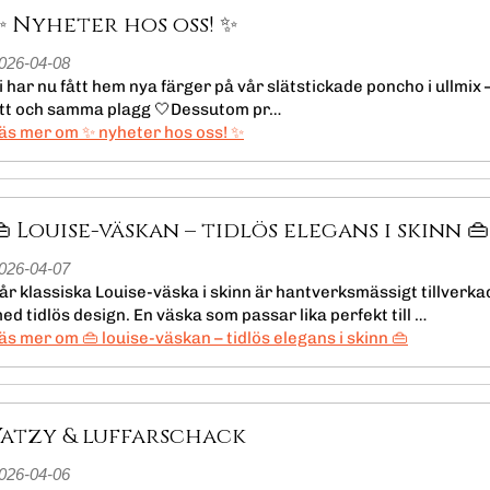
✨ Nyheter hos oss! ✨
026-04-08
i har nu fått hem nya färger på vår slätstickade poncho i ullmix –
tt och samma plagg 🤍Dessutom pr…
läs mer om ✨ nyheter hos oss! ✨
👜 Louise-väskan – tidlös elegans i skinn 👜
026-04-07
år klassiska Louise-väska i skinn är hantverksmässigt tillverka
ed tidlös design. En väska som passar lika perfekt till …
läs mer om 👜 louise-väskan – tidlös elegans i skinn 👜
Yatzy & luffarschack
026-04-06