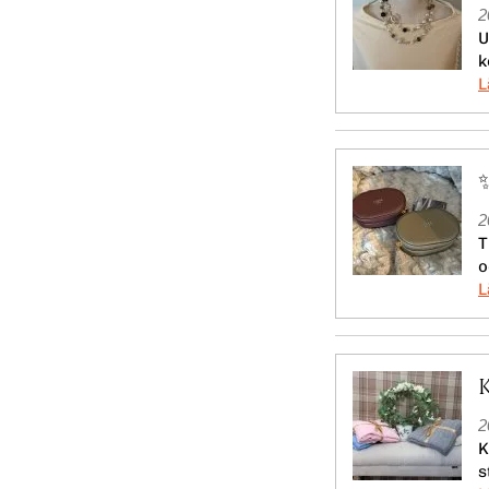
2
U
k
2
T
o
2
K
s