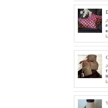
2
F
e
2
T
l