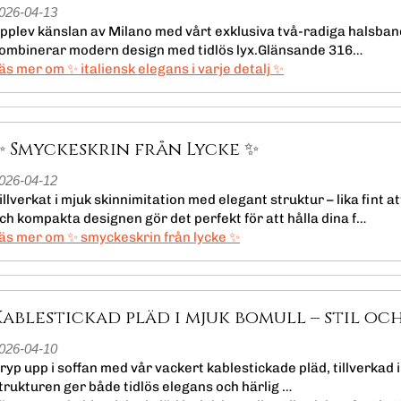
026-04-13
pplev känslan av Milano med vårt exklusiva två-radiga halsba
ombinerar modern design med tidlös lyx.Glänsande 316…
läs mer om ✨ italiensk elegans i varje detalj ✨
✨ Smyckeskrin från Lycke ✨
026-04-12
illverkat i mjuk skinnimitation med elegant struktur – lika fint
ch kompakta designen gör det perfekt för att hålla dina f…
läs mer om ✨ smyckeskrin från lycke ✨
Kablestickad pläd i mjuk bomull – stil oc
026-04-10
ryp upp i soffan med vår vackert kablestickade pläd, tillverkad i
trukturen ger både tidlös elegans och härlig …