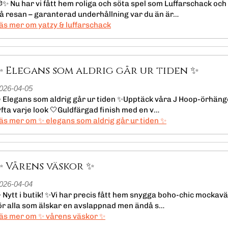
✨ Nu har vi fått hem roliga och söta spel som Luffarschack och
å resan – garanterad underhållning var du än är…
läs mer om yatzy & luffarschack
✨ Elegans som aldrig går ur tiden ✨
026-04-05
 Elegans som aldrig går ur tiden ✨Upptäck våra J Hoop-örhängen
yfta varje look 🤍Guldfärgad finish med en v…
läs mer om ✨ elegans som aldrig går ur tiden ✨
✨ Vårens väskor ✨
026-04-04
 Nytt i butik! ✨Vi har precis fått hem snygga boho-chic mockavä
ör alla som älskar en avslappnad men ändå s…
läs mer om ✨ vårens väskor ✨