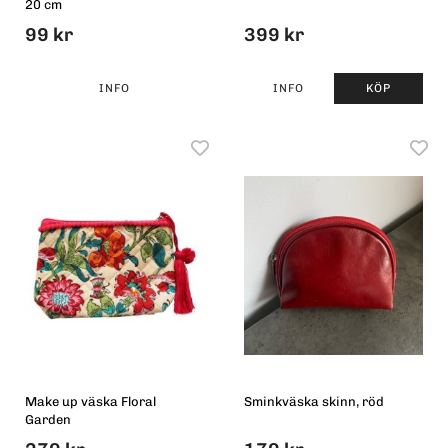
20 cm
99 kr
399 kr
INFO
INFO
KÖP
Make up väska Floral
Sminkväska skinn, röd
Garden