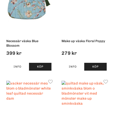
Necessär väska Blue
Make up väska Floral Poppy
Blossom
399 kr
279 kr
INFO
KÖP
INFO
KÖP