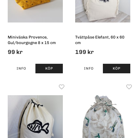
Miniväska Provence,
Tvättpåse Elefant, 60 x 60
Gul/bourgogne 8 x 15 cm
cm
99 kr
199 kr
INFO
KÖP
INFO
KÖP