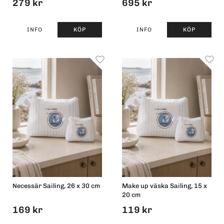
279 kr
695 kr
INFO
KÖP
INFO
KÖP
Necessär Sailing, 26 x 30 cm
Make up väska Sailing, 15 x
20 cm
169 kr
119 kr