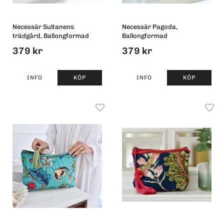
Necessär Sultanens
Necessär Pagoda,
trädgård, Ballongformad
Ballongformad
379 kr
379 kr
INFO
KÖP
INFO
KÖP