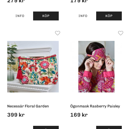
279 kr
179 kr
INFO
KÖP
INFO
KÖP
Necessär Floral Garden
Ögonmask Rasberry Paisley
399 kr
169 kr