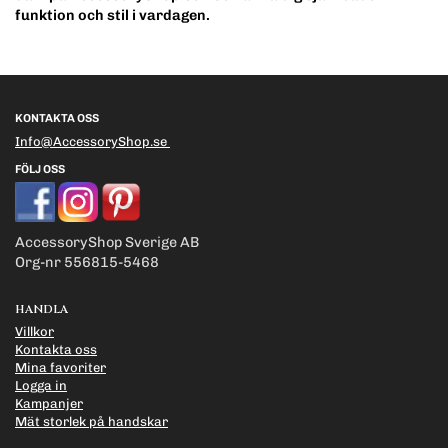
funktion och stil i vardagen.
KONTAKTA OSS
Info@AccessoryShop.se
FÖLJ OSS
AccessoryShop Sverige AB
Org-nr 556815-5468
HANDLA
Villkor
Kontakta oss
Mina favoriter
Logga in
Kampanjer
Mät storlek på handskar