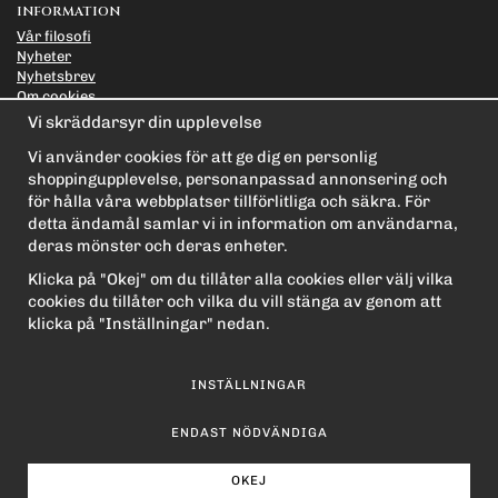
INFORMATION
Vår filosofi
Nyheter
Nyhetsbrev
Om cookies
Länkar
Vi skräddarsyr din upplevelse
Integritetspolicy
Vi använder cookies för att ge dig en personlig
PRENUMERERA PÅ NYHETSBREVET FÖR VÅRA BÄSTA
shoppingupplevelse, personanpassad annonsering och
ERBJUDANDEN OCH NYHETER!
för hålla våra webbplatser tillförlitliga och säkra. För
E-
detta ändamål samlar vi in information om användarna,
postadress
deras mönster och deras enheter.
De uppgifter du matar in kommer endast användas till våra nyhetsbrev.
Klicka på "Okej" om du tillåter alla cookies eller välj vilka
cookies du tillåter och vilka du vill stänga av genom att
klicka på "Inställningar" nedan.
INSTÄLLNINGAR
ENDAST NÖDVÄNDIGA
OKEJ
Drift & produktion:
Wikinggruppen