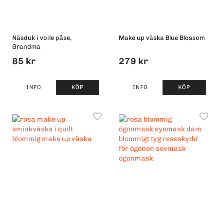
Näsduk i voile påse,
Make up väska Blue Blossom
Grandma
85 kr
279 kr
INFO
KÖP
INFO
KÖP