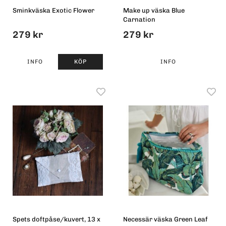
Sminkväska Exotic Flower
Make up väska Blue
Carnation
279 kr
279 kr
INFO
KÖP
INFO
Spets doftpåse/kuvert, 13 x
Necessär väska Green Leaf