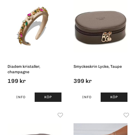
Diadem kristaller,
Smyckeskrin Lycke, Taupe
champagne
199 kr
399 kr
INFO
KÖP
INFO
KÖP