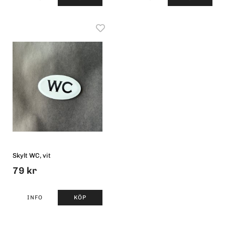
Skylt WC, vit
79 kr
INFO
KÖP