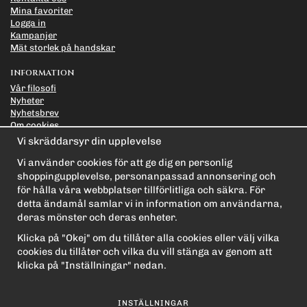
Mina favoriter
Logga in
Kampanjer
Mät storlek på handskar
INFORMATION
Vår filosofi
Nyheter
Nyhetsbrev
Om cookies
Länkar
Vi skräddarsyr din upplevelse
Integritetspolicy
Vi använder cookies för att ge dig en personlig
PRENUMERERA PÅ NYHETSBREVET FÖR VÅRA BÄSTA
shoppingupplevelse, personanpassad annonsering och
ERBJUDANDEN OCH NYHETER!
för hålla våra webbplatser tillförlitliga och säkra. För
E-
detta ändamål samlar vi in information om användarna,
postadress
deras mönster och deras enheter.
De uppgifter du matar in kommer endast användas till våra nyhetsbrev.
Klicka på "Okej" om du tillåter alla cookies eller välj vilka
cookies du tillåter och vilka du vill stänga av genom att
klicka på "Inställningar" nedan.
INSTÄLLNINGAR