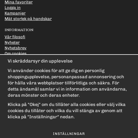
Mina favoriter
Logga in
Kampanjer
Mät storlek på handskar
INFORMATION
Vår filosofi
Nyheter
Nyhetsbrev
Om cookies
Länkar
Vi skräddarsyr din upplevelse
Integritetspolicy
Vi använder cookies för att ge dig en personlig
PRENUMERERA PÅ NYHETSBREVET FÖR VÅRA BÄSTA
shoppingupplevelse, personanpassad annonsering och
ERBJUDANDEN OCH NYHETER!
för hålla våra webbplatser tillförlitliga och säkra. För
E-
detta ändamål samlar vi in information om användarna,
postadress
deras mönster och deras enheter.
De uppgifter du matar in kommer endast användas till våra nyhetsbrev.
Klicka på "Okej" om du tillåter alla cookies eller välj vilka
cookies du tillåter och vilka du vill stänga av genom att
klicka på "Inställningar" nedan.
INSTÄLLNINGAR