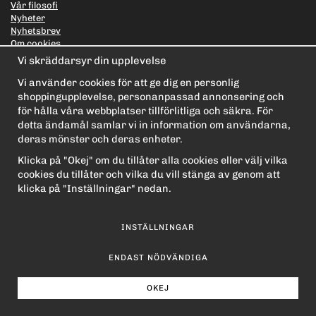
Vår filosofi
Nyheter
Nyhetsbrev
Om cookies
Länkar
Vi skräddarsyr din upplevelse
Integritetspolicy
Vi använder cookies för att ge dig en personlig
PRENUMERERA PÅ NYHETSBREVET FÖR VÅRA BÄSTA
shoppingupplevelse, personanpassad annonsering och
ERBJUDANDEN OCH NYHETER!
för hålla våra webbplatser tillförlitliga och säkra. För
E-
detta ändamål samlar vi in information om användarna,
postadress
deras mönster och deras enheter.
De uppgifter du matar in kommer endast användas till våra nyhetsbrev.
Klicka på "Okej" om du tillåter alla cookies eller välj vilka
cookies du tillåter och vilka du vill stänga av genom att
klicka på "Inställningar" nedan.
INSTÄLLNINGAR
ENDAST NÖDVÄNDIGA
OKEJ
Drift & produktion:
Wikinggruppen