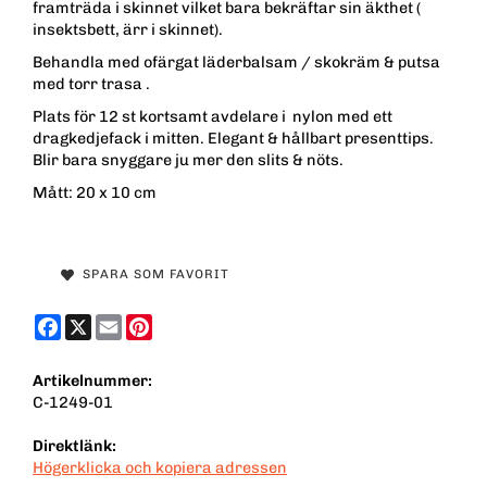
framträda i skinnet vilket bara bekräftar sin äkthet (
insektsbett, ärr i skinnet).
Behandla med ofärgat läderbalsam / skokräm & putsa
med torr trasa .
Plats för 12 st kortsamt avdelare i nylon med ett
dragkedjefack i mitten. Elegant & hållbart presenttips.
Blir bara snyggare ju mer den slits & nöts.
Mått: 20 x 10 cm
SPARA SOM FAVORIT
Facebook
X
Email
Pinterest
Artikelnummer:
C-1249-01
Direktlänk:
Högerklicka och kopiera adressen