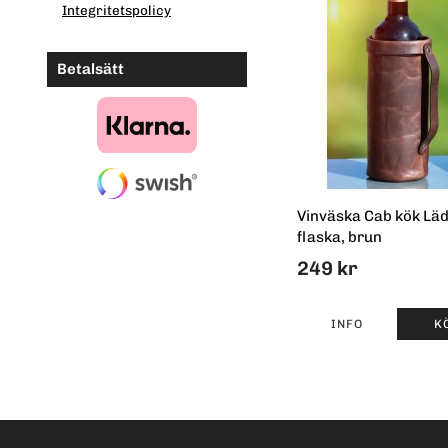
Integritetspolicy
Betalsätt
Vinväska Cab kök Läd
flaska, brun
249 kr
INFO
K