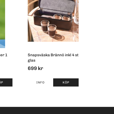
er 1
Snapsväska Brännö inkl 4 st
glas
699 kr
ÖP
INFO
KÖP