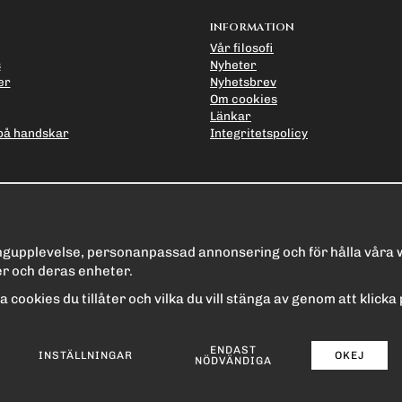
INFORMATION
Vår filosofi
s
Nyheter
er
Nyhetsbrev
Om cookies
Länkar
på handskar
Integritetspolicy
ingupplevelse, personanpassad annonsering och för hålla våra we
r och deras enheter.
ilka cookies du tillåter och vilka du vill stänga av genom att klick
ENDAST
INSTÄLLNINGAR
OKEJ
NÖDVÄNDIGA
Drift & produktion:
Wikinggruppen