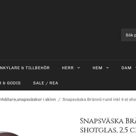
INKYLARE & TILLBEHÖR
HERR
HEM
DAM
R & GODIS
SALE / REA
nhållare,snapsväskor i skinn
/
Snapsväska Brännö rund inkl 4 st shot
Snapsväska Br
shotglas, 2,5 c