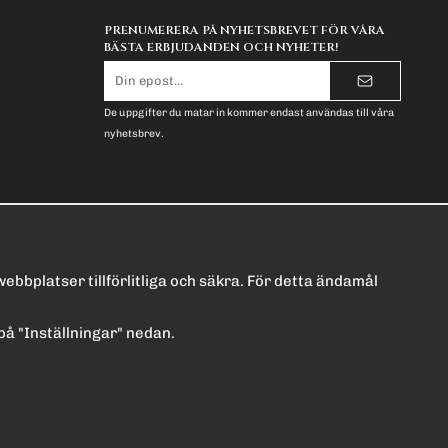
PRENUMERERA PÅ NYHETSBREVET FÖR VÅRA
BÄSTA ERBJUDANDEN OCH NYHETER!
E-
postadress
De uppgifter du matar in kommer endast användas till våra
nyhetsbrev.
bbplatser tillförlitliga och säkra. För detta ändamål
a på "Inställningar" nedan.