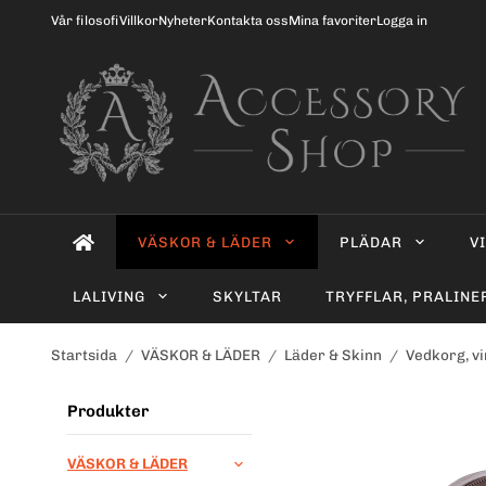
Vår filosofi
Villkor
Nyheter
Kontakta oss
Mina favoriter
Logga in
VÄSKOR & LÄDER
PLÄDAR
V
LALIVING
SKYLTAR
TRYFFLAR, PRALINE
Startsida
/
VÄSKOR & LÄDER
/
Läder & Skinn
/
Vedkorg, vi
Produkter
VÄSKOR & LÄDER