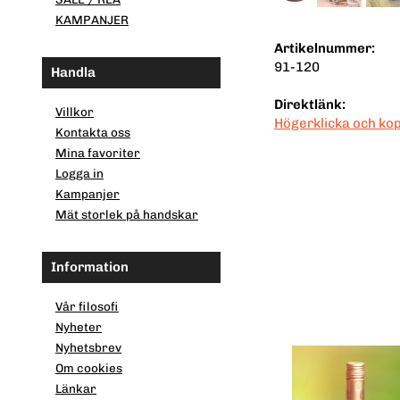
KAMPANJER
Artikelnummer:
91-120
Handla
Direktlänk:
Villkor
Högerklicka och ko
Kontakta oss
Mina favoriter
Logga in
Kampanjer
Mät storlek på handskar
Information
Vår filosofi
Nyheter
Nyhetsbrev
Om cookies
Länkar