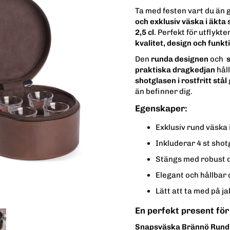
Ta med festen vart du än
och exklusiv väska i äkta 
2,5 cl
. Perfekt för utflykt
kvalitet, design och funkti
Den
runda designen
och
s
praktiska dragkedjan
håll
shotglasen i rostfritt stål
än befinner dig.
Egenskaper:
Exklusiv rund väska 
Inkluderar 4 st shotg
Stängs med robust 
Elegant och hållbar
Lätt att ta med på ja
En perfekt present för
Snapsväska Brännö Rund