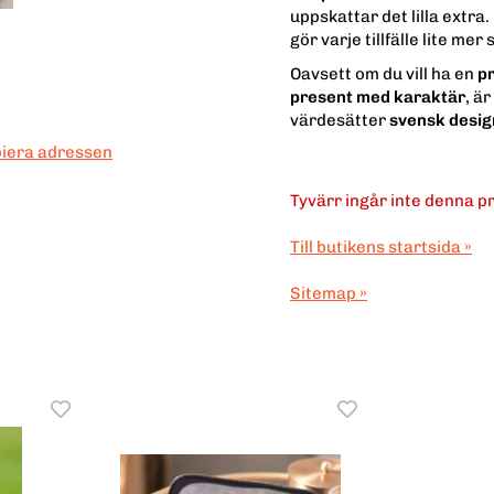
uppskattar det lilla extra.
gör varje tillfälle lite mer 
Oavsett om du vill ha en
pr
present med karaktär
, är
värdesätter
svensk design
piera adressen
Tyvärr ingår inte denna pro
Till butikens startsida »
Sitemap »