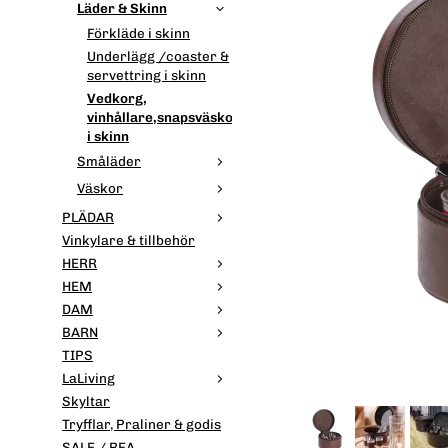
Läder & Skinn
Förkläde i skinn
Underlägg /coaster &
servettring i skinn
Vedkorg,
vinhållare,snapsväskor
i skinn
Småläder
Väskor
PLÄDAR
Vinkylare & tillbehör
HERR
HEM
DAM
BARN
TIPS
LaLiving
Skyltar
Tryfflar, Praliner & godis
SALE / REA