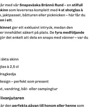
 går med vår
Snapsväska Brännö Rund
– en
stilfull
skinn
som levereras komplett med
4 st shotglas à
en, jaktpasset, båtturen eller picknicken – här får du
on i ett
.
kinnet
ger ett exklusivt intryck, medan den
er innehållet säkert på plats. De
fyra medföljande
gör det enkelt att dela en snaps med vänner – var du
i äkta skinn
las à 2,5 cl
dragkedja
 design – perfekt som present
kt, vandring, båt- eller campingtur
 livsnjutaren
är den
perfekta gåvan till honom eller henne
som