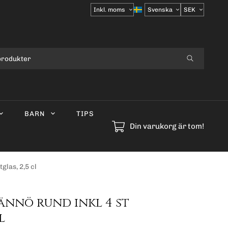
Välj
moms
BARN
TIPS
Din varukorg är tom!
glas, 2,5 cl
ännö rund inkl 4 st
l