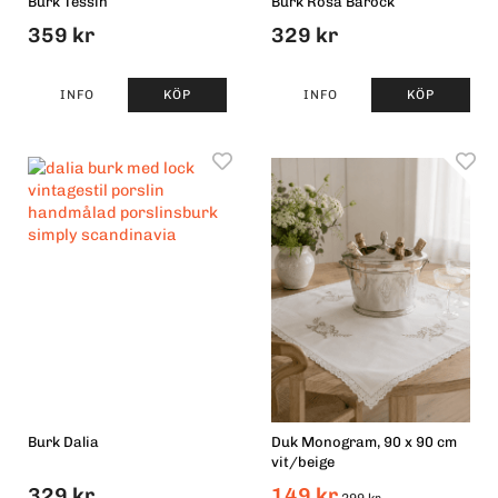
Burk Tessin
Burk Rosa Barock
359 kr
329 kr
INFO
KÖP
INFO
KÖP
Burk Dalia
Duk Monogram, 90 x 90 cm
vit/beige
329 kr
149 kr