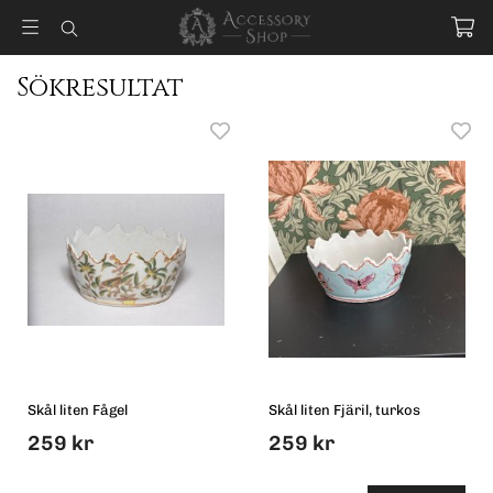
Sökresultat
Skål liten Fågel
Skål liten Fjäril, turkos
259 kr
259 kr