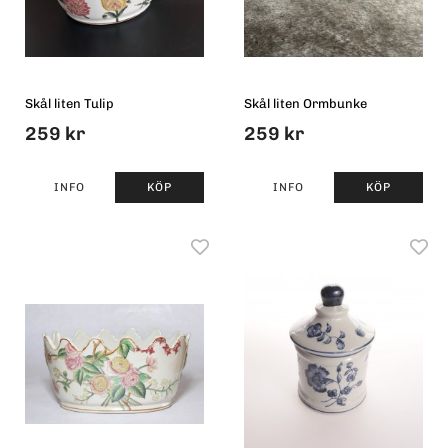
Skål liten Tulip
Skål liten Ormbunke
259 kr
259 kr
INFO
KÖP
INFO
KÖP