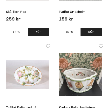
Skål liten Ros
Tvålfat Gripsholm
259 kr
159 kr
INFO
KÖP
INFO
KÖP
Tvålfat Dalia med hål
Kruka / Balja Jardinière