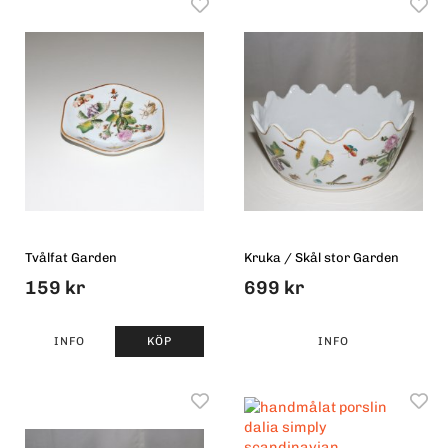
Tvålfat Garden
Kruka / Skål stor Garden
159 kr
699 kr
INFO
KÖP
INFO