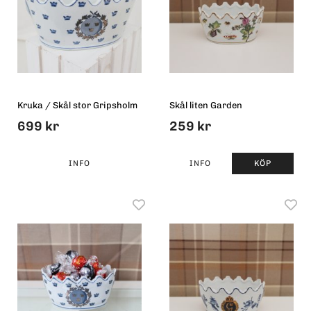
Kruka / Skål stor Gripsholm
Skål liten Garden
699 kr
259 kr
INFO
INFO
KÖP