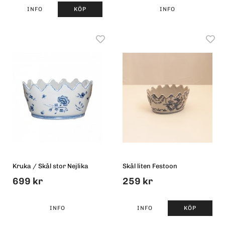
INFO
KÖP
INFO
Kruka / Skål stor Nejlika
Skål liten Festoon
699 kr
259 kr
INFO
INFO
KÖP