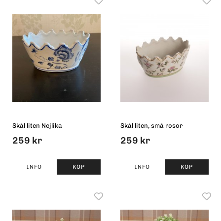
Skål liten Nejlika
Skål liten, små rosor
259 kr
259 kr
INFO
KÖP
INFO
KÖP