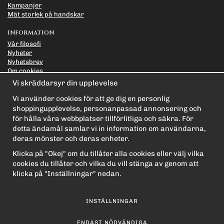
Kampanjer
Mät storlek på handskar
INFORMATION
Vår filosofi
Nyheter
Nyhetsbrev
Om cookies
Länkar
Vi skräddarsyr din upplevelse
Integritetspolicy
Vi använder cookies för att ge dig en personlig
PRENUMERERA PÅ NYHETSBREVET FÖR VÅRA BÄSTA
shoppingupplevelse, personanpassad annonsering och
ERBJUDANDEN OCH NYHETER!
för hålla våra webbplatser tillförlitliga och säkra. För
E-
detta ändamål samlar vi in information om användarna,
postadress
deras mönster och deras enheter.
De uppgifter du matar in kommer endast användas till våra nyhetsbrev.
Klicka på "Okej" om du tillåter alla cookies eller välj vilka
cookies du tillåter och vilka du vill stänga av genom att
klicka på "Inställningar" nedan.
INSTÄLLNINGAR
ENDAST NÖDVÄNDIGA