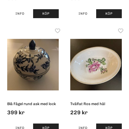
INFO
KÖP
INFO
KÖP
Blå Fågel rund ask med lock
Tvålfat Ros med hål
399 kr
229 kr
INFO
KÖP
INFO
KÖP