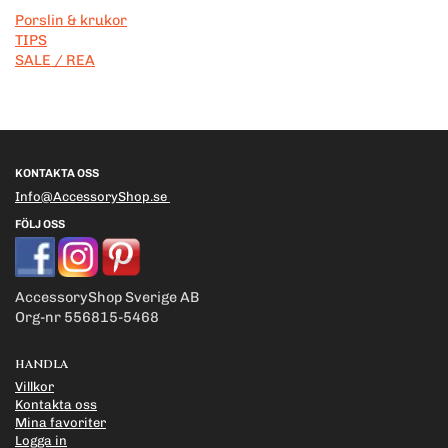
Porslin & krukor
TIPS
SALE / REA
KONTAKTA OSS
Info@AccessoryShop.se
FÖLJ OSS
AccessoryShop Sverige AB
Org-nr 556815-5468
HANDLA
Villkor
Kontakta oss
Mina favoriter
Logga in