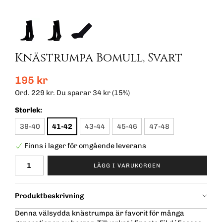
Knästrumpa Bomull, Svart
195 kr
Ord.
229 kr
. Du sparar
34 kr
(
15
%)
Storlek:
39-40
41-42
43-44
45-46
47-48
Finns i lager för omgående leverans
LÄGG I VARUKORGEN
Produktbeskrivning
Denna välsydda knästrumpa är favorit för många