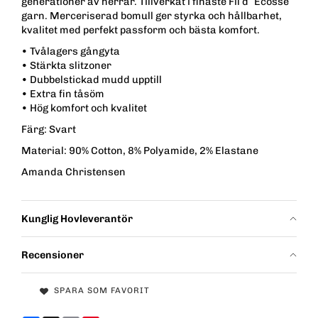
generationer av herrar. Tillverkat i finaste Fil d´Ecosse
garn. Merceriserad bomull ger styrka och hållbarhet,
kvalitet med perfekt passform och bästa komfort.
• Tvålagers gångyta
• Stärkta slitzoner
• Dubbelstickad mudd upptill
• Extra fin tåsöm
• Hög komfort och kvalitet
Färg: Svart
Material: 90% Cotton, 8% Polyamide, 2% Elastane
Amanda Christensen
Kunglig Hovleverantör
Recensioner
SPARA SOM FAVORIT