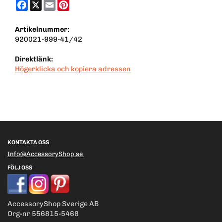
Facebook
X
Email
Pinterest
Artikelnummer:
920021-999-41/42
Direktlänk:
Högerklicka och kopiera adressen
KONTAKTA OSS
Info@AccessoryShop.se
FÖLJ OSS
AccessoryShop Sverige AB
Org-nr 556815-5468