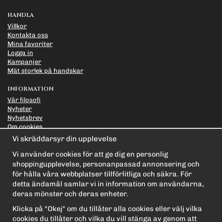
HANDLA
Villkor
Kontakta oss
Mina favoriter
Logga in
Kampanjer
Mät storlek på handskar
INFORMATION
Vår filosofi
Nyheter
Nyhetsbrev
Om cookies
Länkar
Vi skräddarsyr din upplevelse
Integritetspolicy
Vi använder cookies för att ge dig en personlig
PRENUMERERA PÅ NYHETSBREVET FÖR VÅRA BÄSTA
shoppingupplevelse, personanpassad annonsering och
ERBJUDANDEN OCH NYHETER!
för hålla våra webbplatser tillförlitliga och säkra. För
E-
detta ändamål samlar vi in information om användarna,
postadress
deras mönster och deras enheter.
De uppgifter du matar in kommer endast användas till våra nyhetsbrev.
Klicka på "Okej" om du tillåter alla cookies eller välj vilka
cookies du tillåter och vilka du vill stänga av genom att