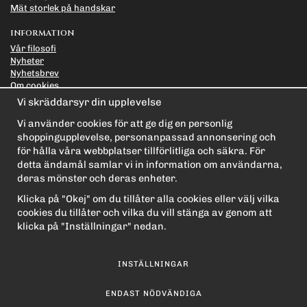
Mät storlek på handskar
INFORMATION
Vår filosofi
Nyheter
Nyhetsbrev
Om cookies
Länkar
Vi skräddarsyr din upplevelse
Integritetspolicy
Vi använder cookies för att ge dig en personlig
PRENUMERERA PÅ NYHETSBREVET FÖR VÅRA BÄSTA
shoppingupplevelse, personanpassad annonsering och
ERBJUDANDEN OCH NYHETER!
för hålla våra webbplatser tillförlitliga och säkra. För
E-
detta ändamål samlar vi in information om användarna,
postadress
deras mönster och deras enheter.
De uppgifter du matar in kommer endast användas till våra nyhetsbrev.
Klicka på "Okej" om du tillåter alla cookies eller välj vilka
cookies du tillåter och vilka du vill stänga av genom att
klicka på "Inställningar" nedan.
INSTÄLLNINGAR
ENDAST NÖDVÄNDIGA