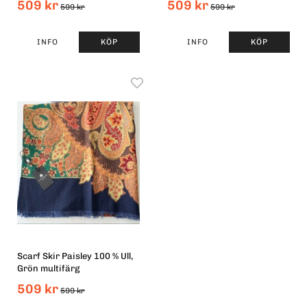
509 kr
509 kr
599 kr
599 kr
INFO
KÖP
INFO
KÖP
Scarf Skir Paisley 100 % Ull,
Grön multifärg
509 kr
599 kr