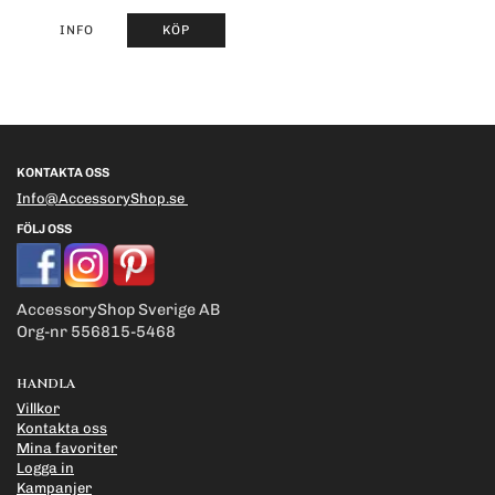
INFO
KÖP
KONTAKTA OSS
Info@AccessoryShop.se
FÖLJ OSS
AccessoryShop Sverige AB
Org-nr 556815-5468
HANDLA
Villkor
Kontakta oss
Mina favoriter
Logga in
Kampanjer