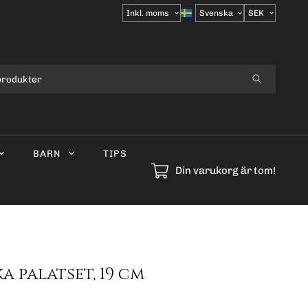
Välj
moms
BARN
TIPS
Din varukorg är tom!
a palatset, 19 cm