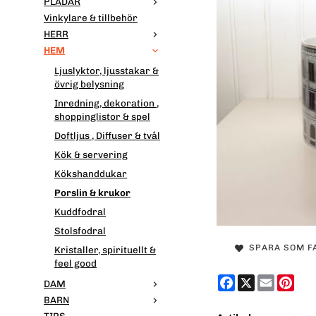
PLÄDAR
Vinkylare & tillbehör
HERR
HEM
Ljuslyktor, ljusstakar &
övrig belysning
Inredning, dekoration ,
shoppinglistor & spel
Doftljus , Diffuser & tvål
Kök & servering
Kökshanddukar
Porslin & krukor
Kuddfodral
Stolsfodral
SPARA SOM F
Kristaller, spirituellt &
feel good
Facebook
X
Email
Pint
DAM
BARN