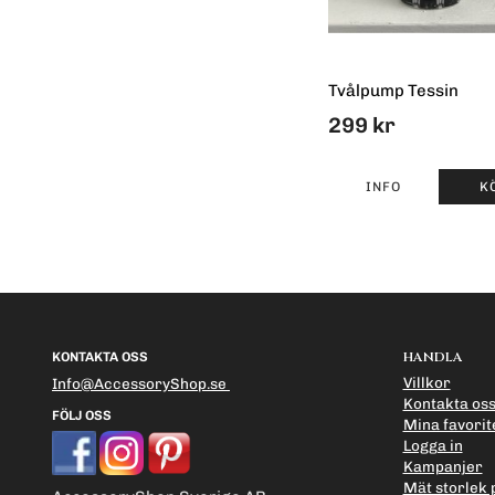
Tvålpump Tessin
299 kr
INFO
K
HANDLA
KONTAKTA OSS
Villkor
Info@AccessoryShop.se
Kontakta os
FÖLJ OSS
Mina favorit
Logga in
Kampanjer
Mät storlek 