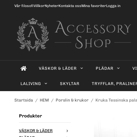
Vår filosofi
Villkor
Nyheter
Kontakta oss
Mina favoriter
Logga in
VÄSKOR & LÄDER
PLÄDAR
V
LALIVING
SKYLTAR
TRYFFLAR, PRALINE
Startsida
/
HEM
/
Porslin & krukor
/
Kruka Tessinska pala
Produkter
VÄSKOR & LÄDER