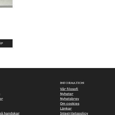
ÖP
INFORMATION
Vår filosofi
s
Nyheter
er
Nyhetsbrev
Om cookies
Länkar
på handskar
Integritetspolicy