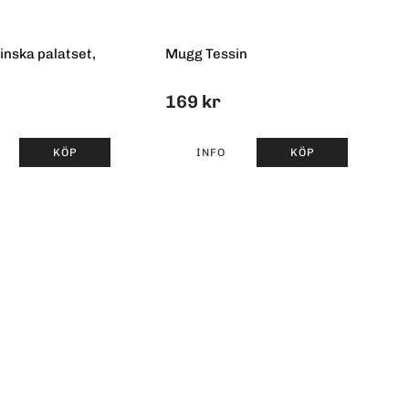
inska palatset,
Mugg Tessin
169 kr
KÖP
INFO
KÖP