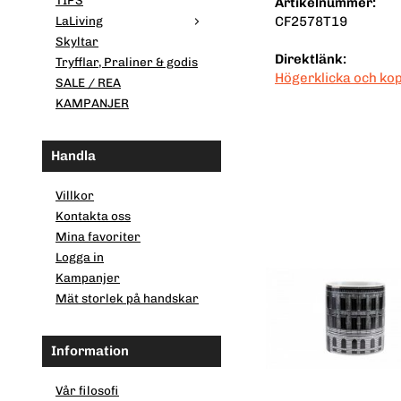
TIPS
Artikelnummer:
CF2578T19
LaLiving
Skyltar
Direktlänk:
Tryfflar, Praliner & godis
Högerklicka och ko
SALE / REA
KAMPANJER
Handla
Villkor
Kontakta oss
Mina favoriter
Logga in
Kampanjer
Mät storlek på handskar
Information
Vår filosofi