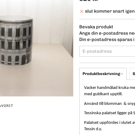
slut kommer snart igen
Bevaka produkt
Ange din e-postadress ned
Din e-postadress sparas i 
Produktbeskrivning
S
Vacker handmålad kruka med 
med guldkant upptill.
Använd till blomman & snyggt
AVORIT
Tessinska palatset ligger på
erest
Palatset uppfördes i slutet
Tessin d.y.