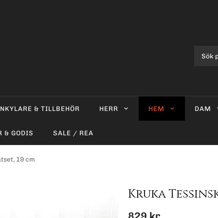
INKYLARE & TILLBEHÖR
HERR
HEM
DAM
R & GODIS
SALE / REA
tset, 19 cm
Kruka Tessinsk
829 kr