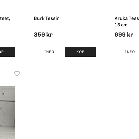
tset,
Burk Tessin
Kruka Tess
15 cm
359 kr
699 kr
ÖP
INFO
KÖP
INFO