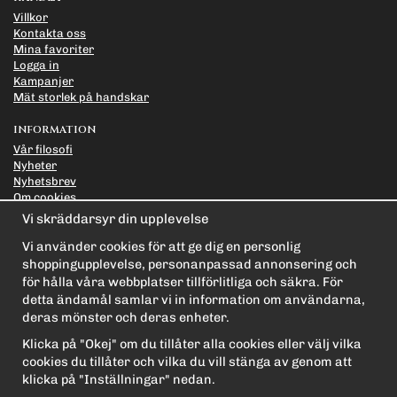
Villkor
Kontakta oss
Mina favoriter
Logga in
Kampanjer
Mät storlek på handskar
INFORMATION
Vår filosofi
Nyheter
Nyhetsbrev
Om cookies
Länkar
Vi skräddarsyr din upplevelse
Integritetspolicy
Vi använder cookies för att ge dig en personlig
PRENUMERERA PÅ NYHETSBREVET FÖR VÅRA BÄSTA
shoppingupplevelse, personanpassad annonsering och
ERBJUDANDEN OCH NYHETER!
för hålla våra webbplatser tillförlitliga och säkra. För
E-
detta ändamål samlar vi in information om användarna,
postadress
deras mönster och deras enheter.
De uppgifter du matar in kommer endast användas till våra nyhetsbrev.
Klicka på "Okej" om du tillåter alla cookies eller välj vilka
cookies du tillåter och vilka du vill stänga av genom att
klicka på "Inställningar" nedan.