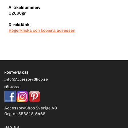
Artikelnummer:
O2066gr
Direktlänk:
Högerklicka och kopiera adressen
KONTAKTA OSS
Info@AccessoryShop.se
FÖLJ OSS
AccessoryShop Sverige AB
Org-nr 556815-5468
HANDLA