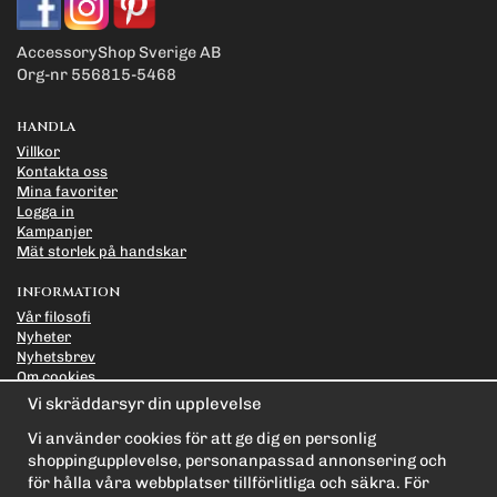
AccessoryShop Sverige AB
Org-nr 556815-5468
HANDLA
Villkor
Kontakta oss
Mina favoriter
Logga in
Kampanjer
Mät storlek på handskar
INFORMATION
Vår filosofi
Nyheter
Nyhetsbrev
Om cookies
Länkar
Vi skräddarsyr din upplevelse
Integritetspolicy
Vi använder cookies för att ge dig en personlig
PRENUMERERA PÅ NYHETSBREVET FÖR VÅRA BÄSTA
shoppingupplevelse, personanpassad annonsering och
ERBJUDANDEN OCH NYHETER!
för hålla våra webbplatser tillförlitliga och säkra. För