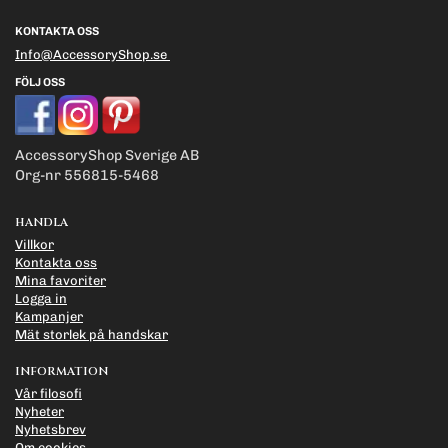
KONTAKTA OSS
Info@AccessoryShop.se
FÖLJ OSS
AccessoryShop Sverige AB
Org-nr 556815-5468
HANDLA
Villkor
Kontakta oss
Mina favoriter
Logga in
Kampanjer
Mät storlek på handskar
INFORMATION
Vår filosofi
Nyheter
Nyhetsbrev
Om cookies