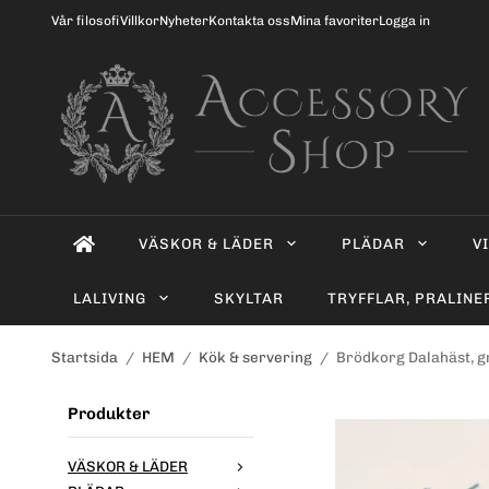
Vår filosofi
Villkor
Nyheter
Kontakta oss
Mina favoriter
Logga in
VÄSKOR & LÄDER
PLÄDAR
V
LALIVING
SKYLTAR
TRYFFLAR, PRALINE
Startsida
/
HEM
/
Kök & servering
/
Brödkorg Dalahäst, g
Produkter
VÄSKOR & LÄDER