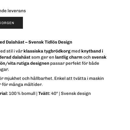
ende leverans
UKORGEN
ed Dalahäst – Svensk Tidlös Design
d stil i vår
klassiska tygbrödkorg
med
knytband i
derad dalahäst
som ger en
lantlig charm
och
svensk
ön/vita rutiga designen
passar perfekt för både
ngar.
ör mjukhet och hållbarhet. Enkel att tvätta i maskin
 för många måltider.
ial:
100 % bomull |
Tvätt:
40° | Svensk design