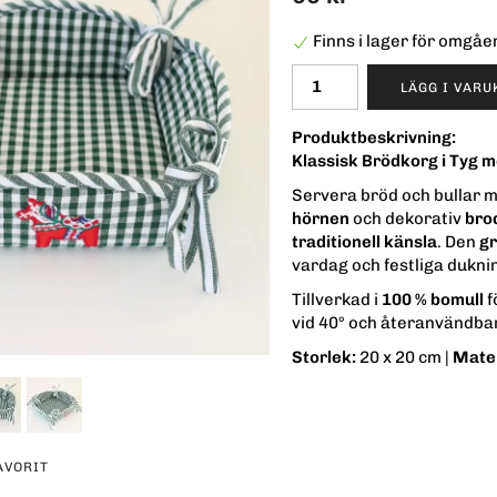
Finns i lager för omgå
LÄGG I VAR
Produktbeskrivning:
Klassisk Brödkorg i Tyg m
Servera bröd och bullar me
hörnen
och dekorativ
bro
traditionell känsla
. Den
gr
vardag och festliga dukni
Tillverkad i
100 % bomull
f
vid 40° och återanvändbar
Storlek:
20 x 20 cm |
Mater
AVORIT