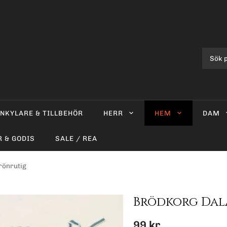
INKYLARE & TILLBEHÖR
HERR
HEM
DAM
R & GODIS
SALE / REA
rönrutig
Brödkorg Dal
99 kr