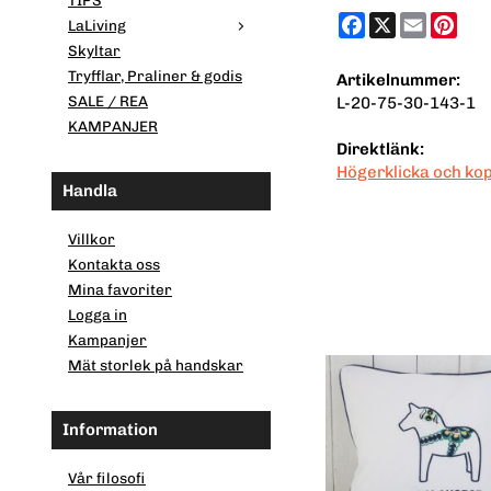
TIPS
Facebook
X
Email
Pint
LaLiving
Skyltar
Tryfflar, Praliner & godis
Artikelnummer:
SALE / REA
L-20-75-30-143-1
KAMPANJER
Direktlänk:
Högerklicka och ko
Handla
Villkor
Kontakta oss
Mina favoriter
Logga in
Kampanjer
Mät storlek på handskar
Information
Vår filosofi