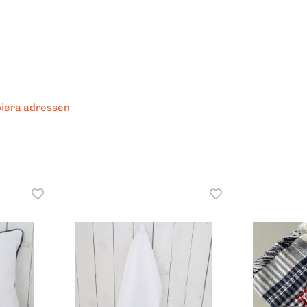
erest
piera adressen