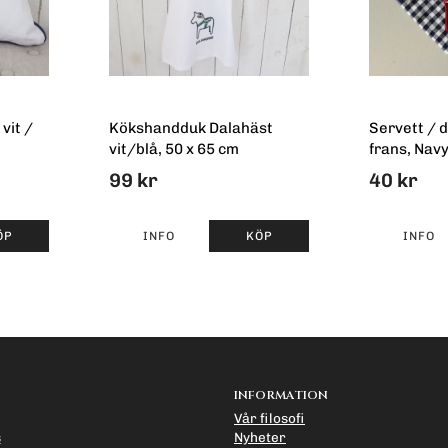
vit /
Kökshandduk Dalahäst
Servett / 
vit/blå, 50 x 65 cm
frans, Nav
99 kr
40 kr
ÖP
INFO
KÖP
INFO
INFORMATION
Vår filosofi
s
Nyheter