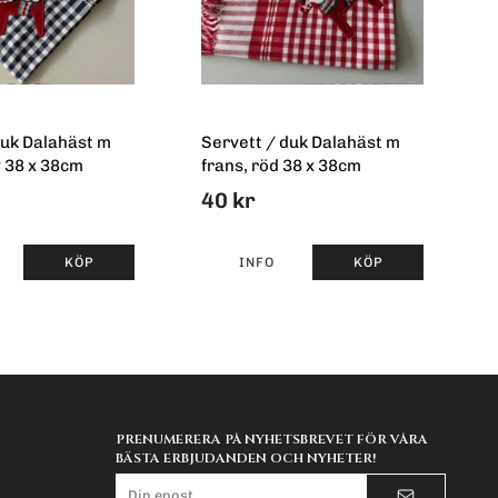
duk Dalahäst m
Servett / duk Dalahäst m
y 38 x 38cm
frans, röd 38 x 38cm
40 kr
KÖP
INFO
KÖP
PRENUMERERA PÅ NYHETSBREVET FÖR VÅRA
BÄSTA ERBJUDANDEN OCH NYHETER!
E-