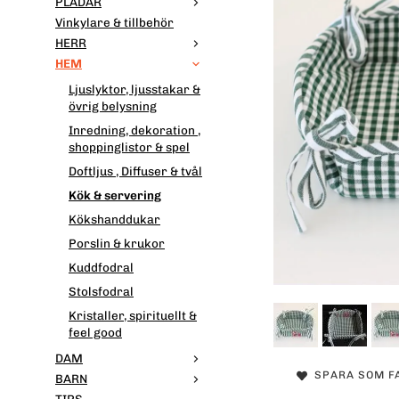
PLÄDAR
Vinkylare & tillbehör
HERR
HEM
Ljuslyktor, ljusstakar &
övrig belysning
Inredning, dekoration ,
shoppinglistor & spel
Doftljus , Diffuser & tvål
Kök & servering
Kökshanddukar
Porslin & krukor
Kuddfodral
Stolsfodral
Kristaller, spirituellt &
feel good
DAM
SPARA SOM F
BARN