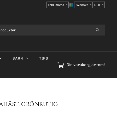
Välj
moms
BARN
TIPS
Din varukorg är tom!
ahäst, grönrutig