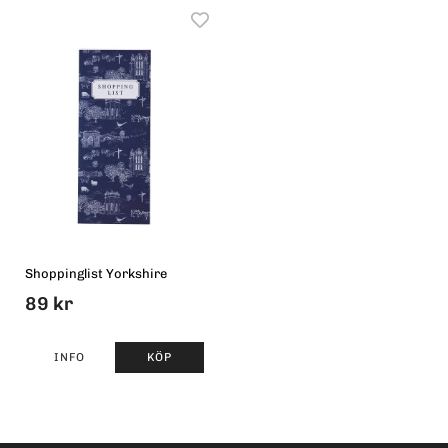
Shoppinglist Yorkshire
89 kr
INFO
KÖP