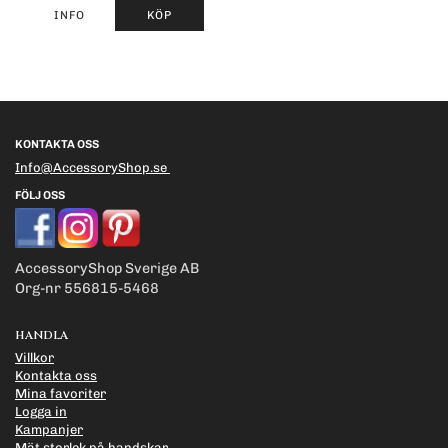
INFO
KÖP
KONTAKTA OSS
Info@AccessoryShop.se
FÖLJ OSS
AccessoryShop Sverige AB
Org-nr 556815-5468
HANDLA
Villkor
Kontakta oss
Mina favoriter
Logga in
Kampanjer
Mät storlek på handskar