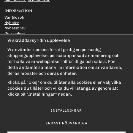
INFORMATION
Vår filosofi
Nyheter
Nyhetsbrev
Om cookies
Länkar
Vi skräddarsyr din upplevelse
Integritetspolicy
Vi använder cookies för att ge dig en personlig
PRENUMERERA PÅ NYHETSBREVET FÖR VÅRA BÄSTA
shoppingupplevelse, personanpassad annonsering och
ERBJUDANDEN OCH NYHETER!
för hålla våra webbplatser tillförlitliga och säkra. För
E-
detta ändamål samlar vi in information om användarna,
postadress
deras mönster och deras enheter.
De uppgifter du matar in kommer endast användas till våra nyhetsbrev.
Klicka på "Okej" om du tillåter alla cookies eller välj vilka
cookies du tillåter och vilka du vill stänga av genom att
klicka på "Inställningar" nedan.
INSTÄLLNINGAR
ENDAST NÖDVÄNDIGA