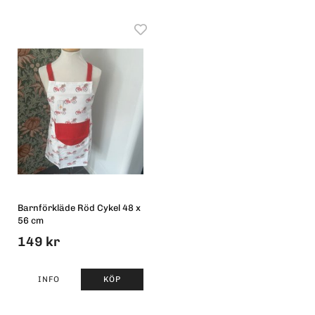
Barnförkläde Röd Cykel 48 x
56 cm
149 kr
INFO
KÖP