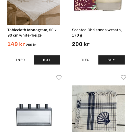
Tablecloth Monogram, 90 x
Scented Christmas wreath,
90 cm white/beige
170 g
149 kr
200 kr
299 kr
INFO
BUY
INFO
BUY