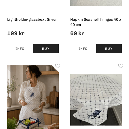
Lightholder glassbox , Silver
Napkin Seashell, fringes 40 x
40 cm
199 kr
69 kr
INFO
BUY
INFO
BUY