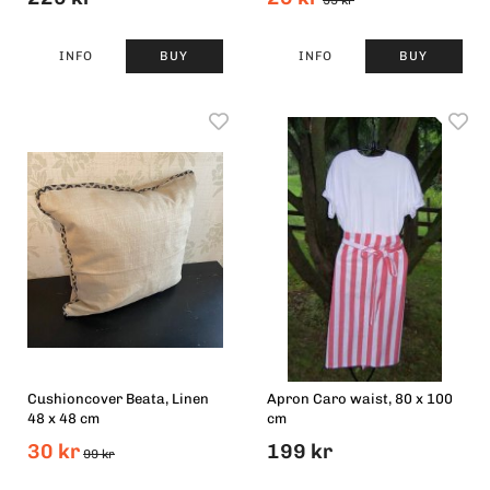
99 kr
INFO
BUY
INFO
BUY
Cushioncover Beata, Linen
Apron Caro waist, 80 x 100
48 x 48 cm
cm
30 kr
199 kr
99 kr