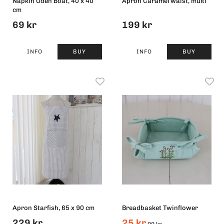
Napkin Oden Boat, 40 x 40
Apron Caramel waist, multi
cm
69 kr
199 kr
INFO
BUY
INFO
BUY
Apron Starfish, 65 x 90 cm
Breadbasket Twinflower
229 kr
25 kr