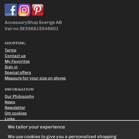
AccessoryShop Sverige AB
Vat-no SE556815546801
SHOPPING
Terms
Contact us
My Favorites
Sign in
Special offers
Measure for your size on gloves
INFORMATION
Our Philosophy
News
Newsletter
Om cookies
Links
Privacy Policy
We tailor your experience
SUBSCRIBE TO OUR NEWSLETTER FOR THE BEST DEALS
We use cookies to give you a personalized shopping