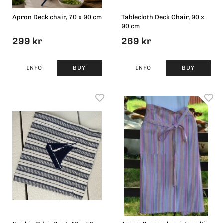
Apron Deck chair, 70 x 90 cm
Tablecloth Deck Chair, 90 x
90 cm
299 kr
269 kr
INFO
BUY
INFO
BUY