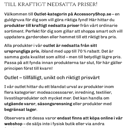
till kraftigt nedsatta priser!
Välkommen till
Outlet-kategorin på AccessoryShop.se
– en
guldgruva för dig som vill göra riktiga fynd! Här hittar du
produkter till kraftigt nedsatta priser
från vårt ordinarie
sortiment. Perfekt för dig som gillar att shoppa smart och vill
uppdatera garderoben eller hemmet till ett riktigt bra pris.
Alla produkter i vår
outlet är nedsatta från sitt
ursprungliga pris
, ibland med upp till 70 % rabatt. Det är
samma goda kvalitet som alltid – men till betydligt lägre pris.
Passa på att fynda innan produkterna tar slut, för här gäller
principen först till kvarn!
Outlet – tillfälligt, unikt och riktigt prisvärt
I vår outlet hittar du ett blandat urval av produkter inom
flera kategorier: modeaccessoarer, inredning, textilier,
livsstilsprodukter och mycket mer. Det kan handla om
utgående varor
,
säsongsrensning
eller produkter med
begränsat lager
.
Observera att dessa varor
endast finns att köpa online i vår
webshop
– de säljs inte i fysisk butik eller via andra